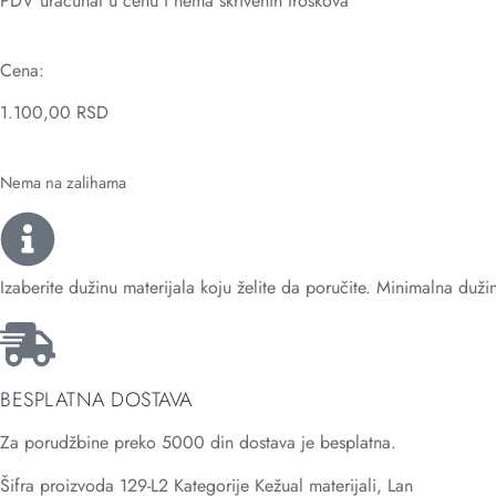
PDV uračunat u cenu i nema skrivenih troškova
Cena:
1.100,00
RSD
Nema na zalihama
Izaberite dužinu materijala koju želite da poručite. Minimalna duž
BESPLATNA DOSTAVA
Za porudžbine preko 5000 din dostava je besplatna.
Šifra proizvoda
129-L2
Kategorije
Kežual materijali
,
Lan