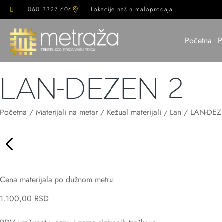
060 3322 606
Lokacije naših maloprodaja
Početna
P
LAN-DEZEN 2
Početna
/
Materijali na metar
/
Kežual materijali
/
Lan
/ LAN-DEZ
Cena materijala po dužnom metru:
1.100,00
RSD