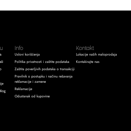
u
Info
Kontakt
Uslovi korišćenja
Lokacije naših maloprodaja
a
Politika privatnosti i zaštite podataka
Kontakirajte nas
ali
Zaštita poverljivih podataka o transakciji
o
Pravilnik o postupku i načinu rešavanja
reklamacije i zamene
ije
Reklamacije
Blog
Odustanak od kupovine