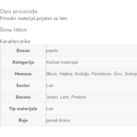
Opis proizvoda
Prirodni materijal,prijatan za leto
Širina 145cm
Karakteristike
Dezen
pepito
Kategorija
Kežual materijali
Namena
Bluza, Haljina, Košulja, Pantalone, Šorc, Suknj
Sastav
Lan
Sezona
Jesen, Leto, Proleće
Tip materijala
Lan
Boja
pesak braon