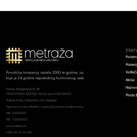
Men
Početn
Materij
HoReC
Porodična kompanija nastala 2000 te godine, iza
koje je 24 godine neprekidnog kontiniranog rada.
Akcija
Najnov
IVANA DAMJANOVIĆ PR
TRGOVINSKA RADNJA MODA per te BEOGRAD
Moda 
Bulevar Kralja Aleksandra 156 Beograd
Trgovina na malo tekstilom u specijalizovanim prodavnicama
MB: 64609874
PIB: 110047955
www.metraza.rs
+381 60 33 22 606