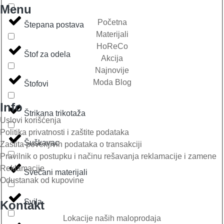
Menu
Početna
Štepana postava
Materijali
HoReCo
Štof za odela
Akcija
Najnovije
Moda Blog
Štofovi
Info
Štrikana trikotaža
Uslovi korišćenja
Politika privatnosti i zaštite podataka
Šuškavac
Zaštita poverljivih podataka o transakciji
Pravilnik o postupku i načinu rešavanja reklamacije i zamene
Reklamacije
Svečani materijali
Odustanak od kupovine
Svila
Kontakt
Lokacije naših maloprodaja