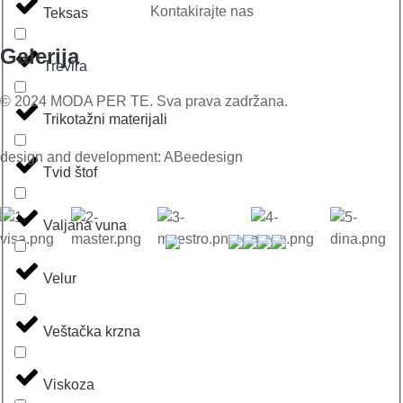
Kontakirajte nas
Teksas
Galerija
Trevira
© 2024 MODA PER TE. Sva prava zadržana.
Trikotažni materijali
design and development: ABeedesign
Tvid štof
Valjana vuna
Velur
Veštačka krzna
Viskoza