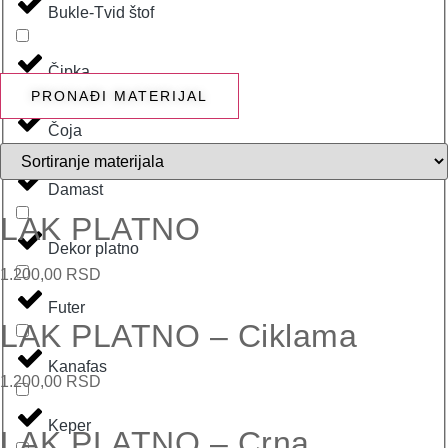
Bukle-Tvid štof
Čipka
PRONAĐI MATERIJAL
Čoja
Damast
LAK PLATNO
Dekor platno
1.200,00
RSD
Futer
LAK PLATNO – Ciklama
Kanafas
1.200,00
RSD
Keper
LAK PLATNO – Crna