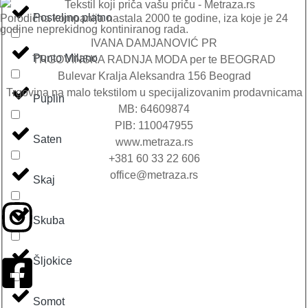
Posteljno platno
Porodična kompanija nastala 2000 te godine, iza koje je 24
godine neprekidnog kontiniranog rada.
IVANA DAMJANOVIĆ PR
Punto Milano
TRGOVINSKA RADNJA MODA per te BEOGRAD
Bulevar Kralja Aleksandra 156 Beograd
Trgovina na malo tekstilom u specijalizovanim prodavnicama
Puplin
MB: 64609874
PIB: 110047955
Saten
www.metraza.rs
+381 60 33 22 606
office@metraza.rs
Skaj
Skuba
Šljokice
Somot