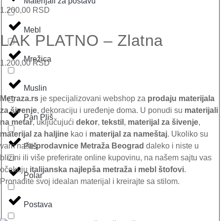
Materijali za postavu
1.200,00
RSD
Mebl
LAK PLATNO – Zlatna
Mrežica
1.200,00
RSD
Muslin
Metraza.rs
je specijalizovani webshop za
prodaju materijala
za šivenje
, dekoraciju i uređenje doma. U ponudi su
materijali
Pan Pliš
na metar
, uključujući
dekor
,
tekstil
,
materijal za šivenje
,
materijal za haljine
kao i
materijal za nameštaj
. Ukoliko su
vam naše
prodavnice
Metraža Beograd
daleko i niste u
Pliš
blizini ili više preferirate online kupovinu, na našem sajtu vas
očekuju
italijanska najlepša metraža i mebl štofovi
.
Polar
Pronađite svoj idealan materijal i kreirajte sa stilom.
Postava