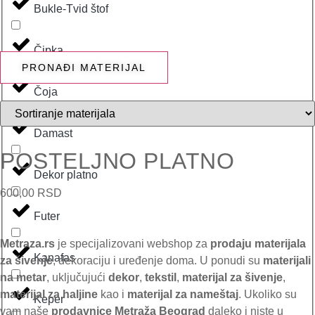
Bukle-Tvid štof
Čipka
PRONAĐI MATERIJAL
Čoja
Damast
POSTELJNO PLATNO
Dekor platno
600,00
RSD
Futer
Metraza.rs
je specijalizovani webshop za
prodaju materijala
Kanafas
za šivenje
, dekoraciju i uređenje doma. U ponudi su
materijali
na metar
, uključujući
dekor
,
tekstil
,
materijal za šivenje
,
materijal za haljine
kao i
materijal za nameštaj
. Ukoliko su
Keper
vam naše
prodavnice
Metraža Beograd
daleko i niste u