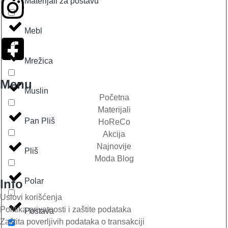
Materijali za postavu
Mebl
Mrežica
Menu
Muslin
Početna
Materijali
Pan Pliš
HoReCo
Akcija
Najnovije
Pliš
Moda Blog
Polar
Info
Uslovi korišćenja
Politika privatnosti i zaštite podataka
Postava
Zaštita poverljivih podataka o transakciji