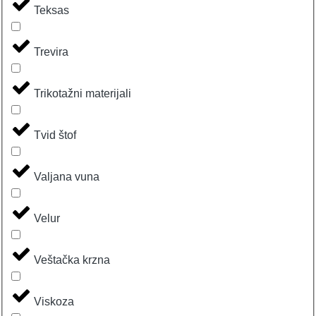
Teksas
Trevira
Trikotažni materijali
Tvid štof
Valjana vuna
Velur
Veštačka krzna
Viskoza