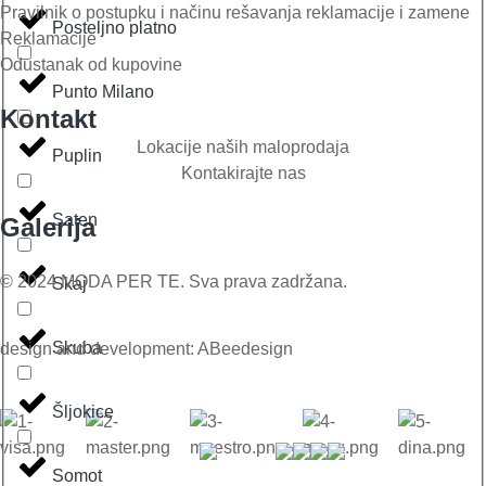
Pravilnik o postupku i načinu rešavanja reklamacije i zamene
Posteljno platno
Reklamacije
Odustanak od kupovine
Punto Milano
Kontakt
Lokacije naših maloprodaja
Puplin
Kontakirajte nas
Saten
Galerija
© 2024 MODA PER TE. Sva prava zadržana.
Skaj
Skuba
design and development: ABeedesign
Šljokice
Somot