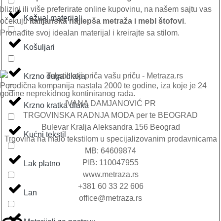
blizini ili više preferirate online kupovinu, na našem sajtu vas
Kežual materijali
očekuju
italijanska najlepša metraža i mebl štofovi
.
Pronađite svoj idealan materijal i kreirajte sa stilom.
Košuljari
Krzno duga dlaka
Porodična kompanija nastala 2000 te godine, iza koje je 24
godine neprekidnog kontiniranog rada.
IVANA DAMJANOVIĆ PR
Krzno kratka dlaka
TRGOVINSKA RADNJA MODA per te BEOGRAD
Bulevar Kralja Aleksandra 156 Beograd
Kućni tekstil
Trgovina na malo tekstilom u specijalizovanim prodavnicama
MB: 64609874
PIB: 110047955
Lak platno
www.metraza.rs
+381 60 33 22 606
Lan
office@metraza.rs