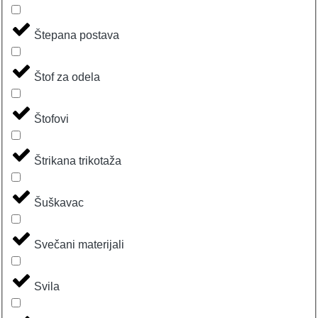
Štepana postava
Štof za odela
Štofovi
Štrikana trikotaža
Šuškavac
Svečani materijali
Svila