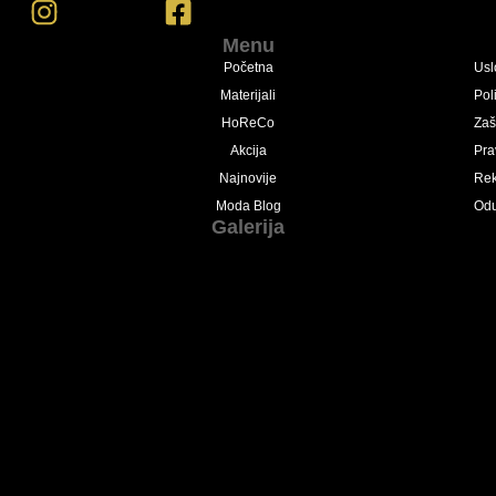
Menu
Početna
Usl
Materijali
Pol
HoReCo
Zaš
Akcija
Pra
Najnovije
Rek
Moda Blog
Odu
Galerija