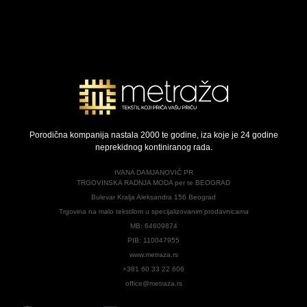
Porodična kompanija nastala 2000 te godine, iza koje je 24 godine
neprekidnog kontiniranog rada.
IVANA DAMJANOVIĆ PR
TRGOVINSKA RADNJA MODA per te BEOGRAD
Bulevar Kralja Aleksandra 156 Beograd
Trgovina na malo tekstilom u specijalizovanim prodavnicama
MB: 64609874
PIB: 110047955
www.metraza.rs
+381 60 33 22 606
office@metraza.rs