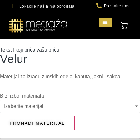
Pozovite nas
Lokacije naših maloprodaja
PRODAVNICA MATERIJALA
Tekstil koji priča vašu priču
Velur
Materijal za izradu zimskih odela, kaputa, jakni i sakoa
Brzi izbor materijala
Izaberite materijal
PRONAĐI MATERIJAL