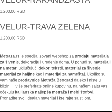
VELUR-NARANDŽASTA
1.200,00
RSD
VELUR-TRAVA ZELENA
1.200,00
RSD
Metraza.rs
je specijalizovani webshop za
prodaju materijala
za šivenje
, dekoraciju i uređenje doma. U ponudi su
materijali
na metar
, uključujući
dekor
,
tekstil
,
materijal za šivenje
,
materijal za haljine
kao i
materijal za nameštaj
. Ukoliko su
vam naše
prodavnice
Metraža Beograd
daleko i niste u
blizini ili više preferirate online kupovinu, na našem sajtu vas
očekuju
italijanska najlepša metraža i mebl štofovi
.
Pronađite svoj idealan materijal i kreirajte sa stilom.