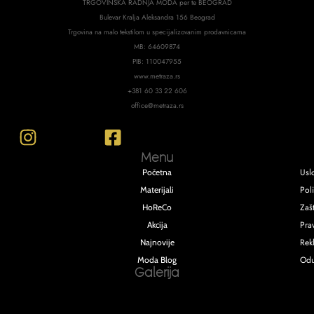
TRGOVINSKA RADNJA MODA per te BEOGRAD
Bulevar Kralja Aleksandra 156 Beograd
Trgovina na malo tekstilom u specijalizovanim prodavnicama
MB: 64609874
PIB: 110047955
www.metraza.rs
+381 60 33 22 606
office@metraza.rs
Menu
Usl
Početna
Poli
Materijali
Zašt
HoReCo
Pra
Akcija
Rek
Najnovije
Odu
Moda Blog
Galerija