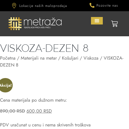
Pozovite nas
Lokacije naših maloprodaja
PRODAVNICA MATERIJALA
VISKOZA-DEZEN 8
Početna
/
Materijali na metar
/
Košuljari
/
Viskoza
/ VISKOZA-
DEZEN 8
Akcija!
Cena materijala po dužnom metru:
890,00
RSD
600,00
RSD
PDV uračunat u cenu i nema skrivenih troškova