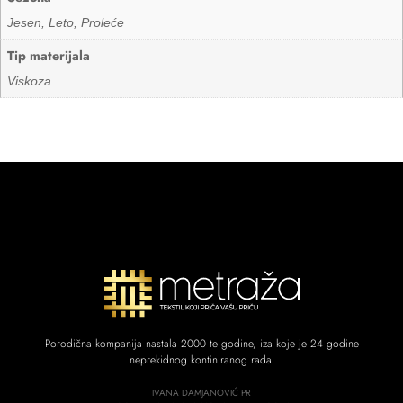
Jesen, Leto, Proleće
Tip materijala
Viskoza
Porodična kompanija nastala 2000 te godine, iza koje je 24 godine
neprekidnog kontiniranog rada.
IVANA DAMJANOVIĆ PR