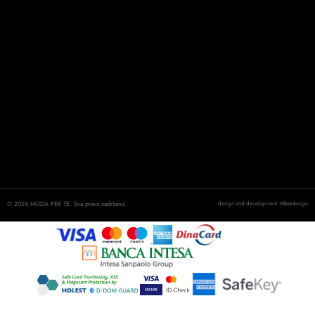
© 2024 MODA PER TE. Sva prava zadržana.
design and development: ABeedesign