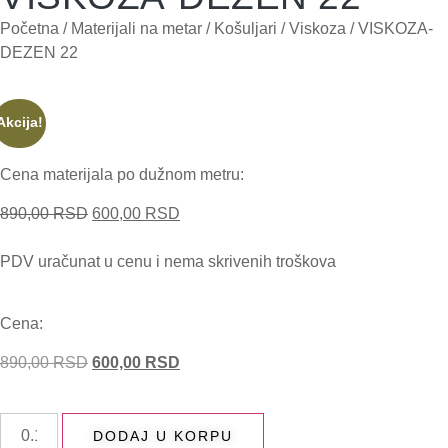
Početna
/
Materijali na metar
/
Košuljari
/
Viskoza
/ VISKOZA-
DEZEN 22
Akcija!
Cena materijala po dužnom metru:
890,00
RSD
600,00
RSD
PDV uračunat u cenu i nema skrivenih troškova
Cena:
890,00
RSD
600,00
RSD
DODAJ U KORPU