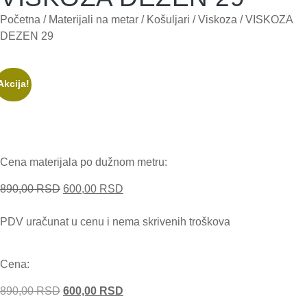
Početna
/
Materijali na metar
/
Košuljari
/
Viskoza
/ VISKOZA
DEZEN 29
Akcija!
Cena materijala po dužnom metru:
890,00
RSD
600,00
RSD
PDV uračunat u cenu i nema skrivenih troškova
Cena:
890,00
RSD
600,00
RSD