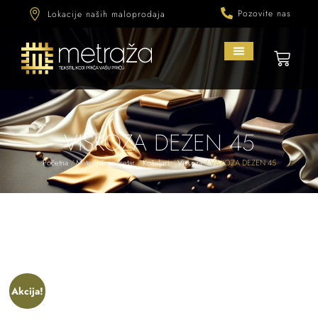
Pozovite nas
Lokacije naših maloprodaja
VISKOZA DEZEN 45
Početna
/
Materijali na metar
/
Košuljari
/
Viskoza
/ VISKOZA DEZEN 45
Akcija!