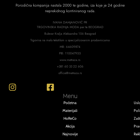
Porodična kompanija nastala 2000 te godine, iza koje je 24 godine
neprekidnog kontiniranog rada.
IVANA DAMJANOVIĆ PR
TRGOVINSKA RADNJA MODA per te BEOGRAD
Bulevar Kralja Aleksandra 156 Beograd
Trgovina na malo tekstilom u specijalizovanim prodavnicama
MB: 64609874
PIB: 110047955
www.metraza.rs
+381 60 33 22 606
office@metraza.rs
Menu
Usl
Početna
Poli
Materijali
Zašt
HoReCo
Pra
Akcija
Rek
Najnovije