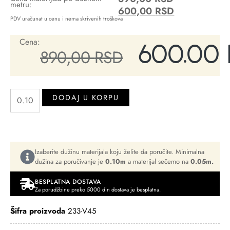
metru:
600,00
RSD
PDV uračunat u cenu i nema skrivenih troškova
Cena:
600,00
890,00
RSD
DODAJ U KORPU
Izaberite dužinu materijala koju želite da poručite. Minimalna
dužina za poručivanje je
0.10m
a materijal sečemo na
0.05m.
BESPLATNA DOSTAVA
Za porudžbine preko 5000 din dostava je besplatna.
Šifra proizvoda
233-V45