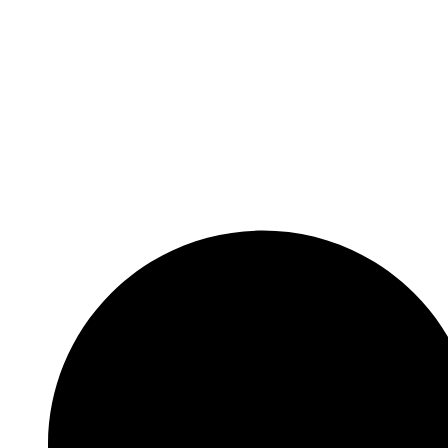
Skočite
na
sadržaj