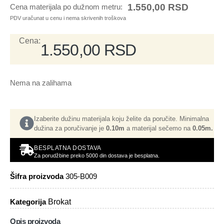
1.550,00
RSD
Cena materijala po dužnom metru:
PDV uračunat u cenu i nema skrivenih troškova
Cena:
1.550,00
RSD
Nema na zalihama
Izaberite dužinu materijala koju želite da poručite. Minimalna
dužina za poručivanje je
0.10m
a materijal sečemo na
0.05m.
BESPLATNA DOSTAVA
Za porudžbine preko 5000 din dostava je besplatna.
Šifra proizvoda
305-B009
Kategorija
Brokat
Opis proizvoda