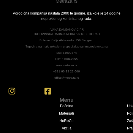
Porodična kompanija nastala 2000 te godine, iza koje je 24 godine
neprekidnog kontiniranog rada.
IVANA DAMJANOVIĆ PR
TRGOVINSKA RADNJA MODA per te BEOGRAD
Bulevar Kralja Aleksandra 156 Beograd
Trgovina na malo tekstilom u specijalizovanim prodavnicama
MB: 64609874
PIB: 110047955
www.metraza.rs
+381 60 33 22 606
office@metraza.rs
Menu
Početna
Usl
Materijali
Pol
HoReCo
Zaš
Akcija
Pra