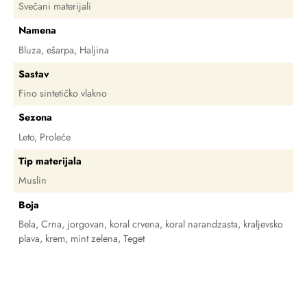
Svečani materijali
Namena
Bluza, ešarpa, Haljina
Sastav
Fino sintetičko vlakno
Sezona
Leto, Proleće
Tip materijala
Muslin
Boja
Bela
,
Crna
,
jorgovan
,
koral crvena
,
koral narandzasta
,
kraljevsko
plava
,
krem
,
mint zelena
,
Teget