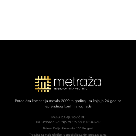
Porodična kompanija nastala 2000 te godine, iza koje je 24 godine
neprekidnog kontiniranog rada.
IVANA DAMJANOVIĆ PR
TRGOVINSKA RADNJA MODA per te BEOGRAD
Bulevar Kralja Aleksandra 156 Beograd
Trgovina na malo tekstilom u specijalizovanim prodavnicama