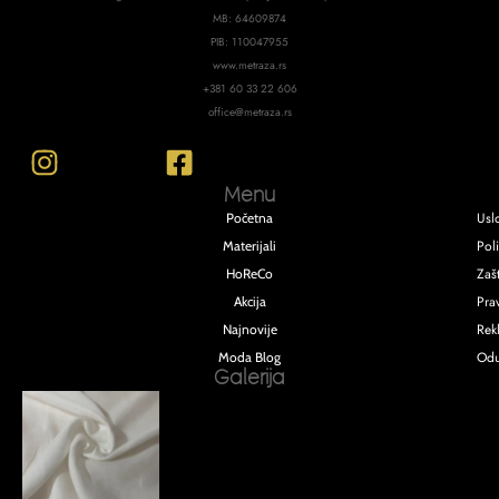
MB: 64609874
PIB: 110047955
www.metraza.rs
+381 60 33 22 606
office@metraza.rs
Menu
Usl
Početna
Poli
Materijali
Zašt
HoReCo
Pra
Akcija
Rek
Najnovije
Odu
Moda Blog
Galerija