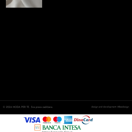
© 2024 MODA PER TE. Sva prava zadržana.
design and development: ABeedesign