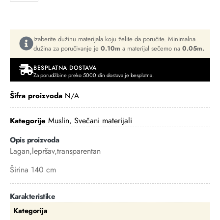
Izaberite dužinu materijala koju želite da poručite. Minimalna
dužina za poručivanje je
0.10m
a materijal sečemo na
0.05m.
BESPLATNA DOSTAVA
Za porudžbine preko 5000 din dostava je besplatna.
Šifra proizvoda
N/A
Muslin
Svečani materijali
Kategorije
,
Opis proizvoda
Lagan,lepršav,transparentan
Širina 140 cm
Karakteristike
Kategorija