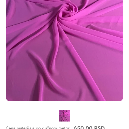
650,00
RSD
Cena materijala po dužnom metru: