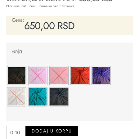
PDV uračunat u cenu i nema skrivenih troškova
Cena:
650,00
RSD
Boja
DODAJ U KORPU