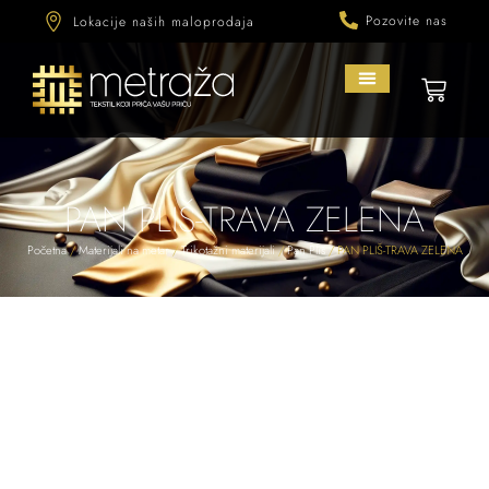
Pozovite nas
Lokacije naših maloprodaja
PAN PLIŠ-TRAVA ZELENA
Početna
/
Materijali na metar
/
Trikotažni materijali
/
Pan Pliš
/ PAN PLIŠ-TRAVA ZELENA