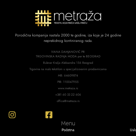
Porodična kompanija nastala 2000 te godine, iza koje je 24 godine
neprekidnog kontiniranog rada.
IVANA DAMJANOVIĆ PR
TRGOVINSKA RADNJA MODA per te BEOGRAD
Bulevar Kralja Aleksandra 156 Beograd
Trgovina na malo tekstilom u specijalizovanim prodavnicama
MB: 64609874
PIB: 110047955
www.metraza.rs
+381 60 33 22 606
office@metraza.rs
Menu
Usl
Početna