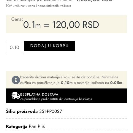
PDV uračunat u cenu i nema skrivenih troškova
Cena:
0.1
=
120,00
RSD
m
DODAJ U KORPU
Izaberite dužinu materijala koju želite da poručite. Minimalna
dužina za poručivanje je
0.10m
a materijal sečemo na
0.05m.
BESPLATNA DOSTAVA
Za porudžbine preko 5000 din dostava je besplatna.
Šifra proizvoda
351-PP0027
Pan Pliš
Kategorija