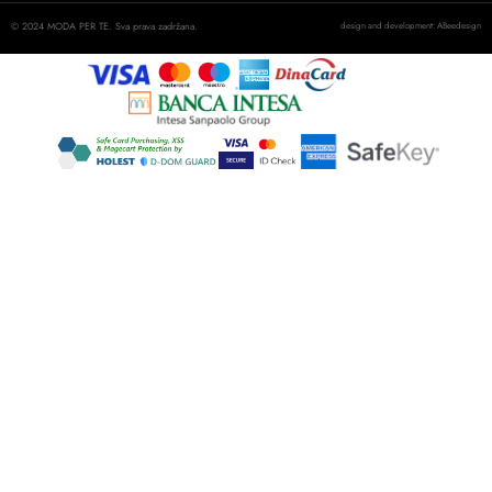
© 2024 MODA PER TE. Sva prava zadržana.
design and development: ABeedesign