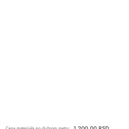
1.200,00
RSD
Cena materijala po dužnom metru: