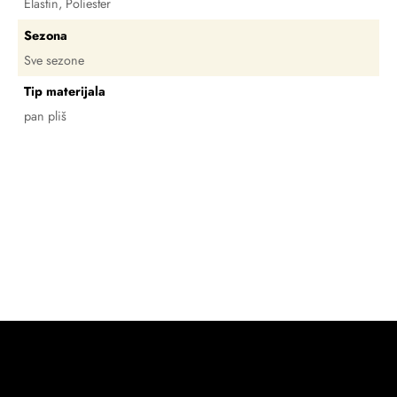
Elastin, Poliester
Sezona
Sve sezone
Tip materijala
pan pliš