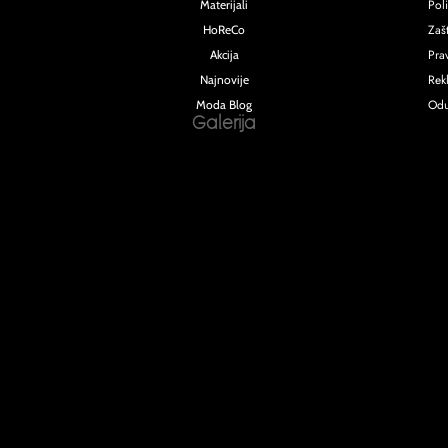
Poli
Materijali
Zašt
HoReCo
Pra
Akcija
Rek
Najnovije
Odu
Moda Blog
Galerija