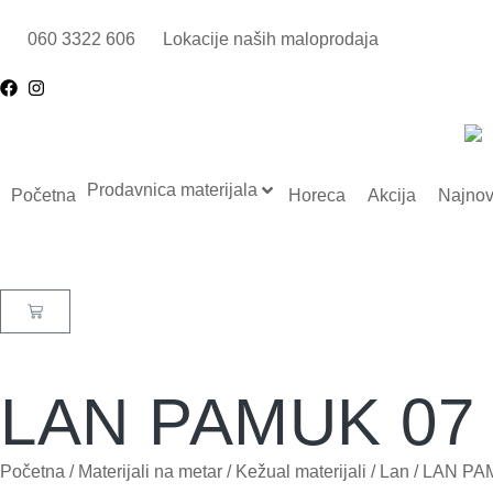
060 3322 606
Lokacije naših maloprodaja
Prodavnica materijala
Početna
Horeca
Akcija
Najnov
LAN PAMUK 07
Početna
/
Materijali na metar
/
Kežual materijali
/
Lan
/ LAN PA