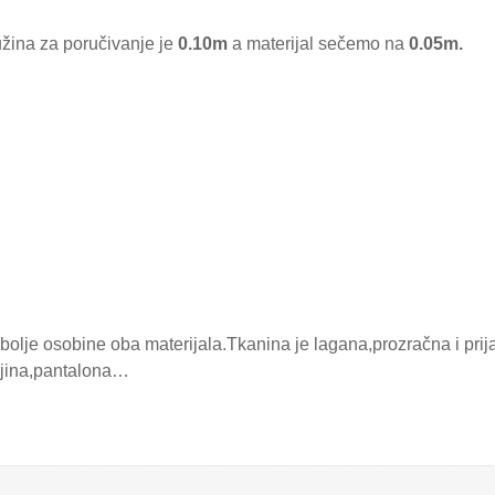
užina za poručivanje je
0.10m
a materijal sečemo na
0.05m.
olje osobine oba materijala.Tkanina je lagana,prozračna i prij
aljina,pantalona…