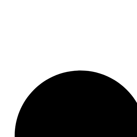
Skočite
na
sadržaj