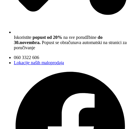
Iskoristite
popust od 20%
na sve porudžbine
do
30.novembra.
Popust se obračunava automatski na stranici za
poručivanje
060 3322 606
Lokacije naših maloprodaja