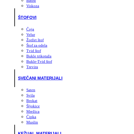
Batist
Viskoza
ŠTOFOVI
Čoja
Velur
Žoržet štof
Štof za odela
Tvid štof
Bukle trikotaža
Bukle-Tvid štof
Trevira
SVEČANI MATERIJALI
Saten
Svila
Brokat
Šljokice
Mrežica
Čipka
Muslin
KEŽUAL MATERIJALI