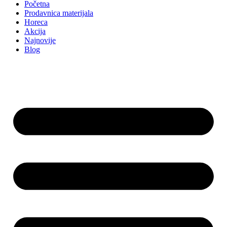
Početna
Prodavnica materijala
Horeca
Akcija
Najnovije
Blog