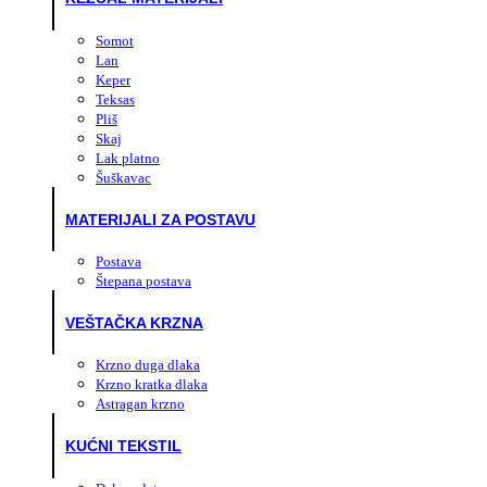
Somot
Lan
Keper
Teksas
Pliš
Skaj
Lak platno
Šuškavac
MATERIJALI ZA POSTAVU
Postava
Štepana postava
VEŠTAČKA KRZNA
Krzno duga dlaka
Krzno kratka dlaka
Astragan krzno
KUĆNI TEKSTIL