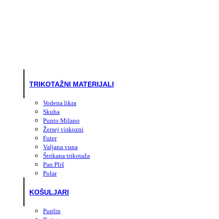
TRIKOTAŽNI MATERIJALI
Vodena likra
Skuba
Punto Milano
Žersej viskozni
Futer
Valjana vuna
Štrikana trikotaža
Pan Pliš
Polar
KOŠULJARI
Puplin