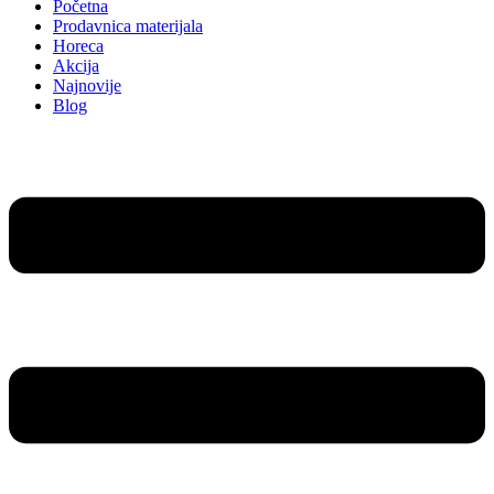
Početna
Prodavnica materijala
Horeca
Akcija
Najnovije
Blog