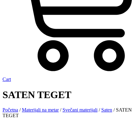
Cart
SATEN TEGET
Početna
/
Materijali na metar
/
Svečani materijali
/
Saten
/ SATEN
TEGET