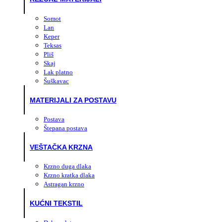
Somot
Lan
Keper
Teksas
Pliš
Skaj
Lak platno
Šuškavac
MATERIJALI ZA POSTAVU
Postava
Štepana postava
VEŠTAČKA KRZNA
Krzno duga dlaka
Krzno kratka dlaka
Astragan krzno
KUĆNI TEKSTIL