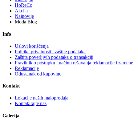
HoReCo
Akcija
Najnovije
Moda Blog
Info
Uslovi korišćenja
Politika privatnosti i zaštite podataka
Zaštita poverljivih podataka o transakciji
Pravilnik o postupku i načinu rešavanja reklamacije i zamene
Reklamacije
Odustanak od kupovine
Kontakt
Lokacije naših maloprodaja
Kontakirajte nas
Galerija