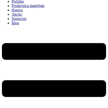
Početna
Prodavnica materijala
Horeca
Akcija
Najnovije
Blog