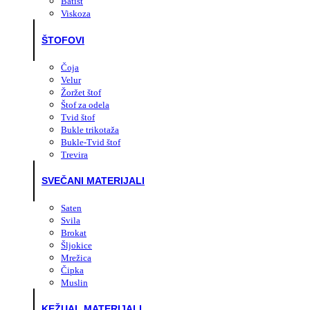
Batist
Viskoza
ŠTOFOVI
Čoja
Velur
Žoržet štof
Štof za odela
Tvid štof
Bukle trikotaža
Bukle-Tvid štof
Trevira
SVEČANI MATERIJALI
Saten
Svila
Brokat
Šljokice
Mrežica
Čipka
Muslin
KEŽUAL MATERIJALI