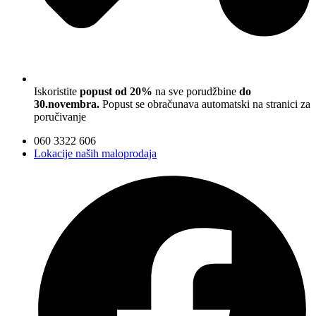
Iskoristite
popust od 20%
na sve porudžbine
do
30.novembra.
Popust se obračunava automatski na stranici za
poručivanje
060 3322 606
Lokacije naših maloprodaja