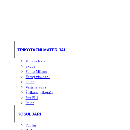
TRIKOTAŽNI MATERIJALI
Vodena likra
Skuba
Punto Milano
Žersej viskozni
Futer
Valjana vuna
Štrikana trikotaža
Pan Pliš
Polar
KOŠULJARI
Puplin