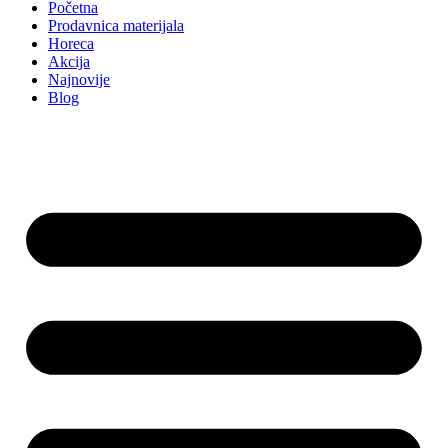
Početna
Prodavnica materijala
Horeca
Akcija
Najnovije
Blog