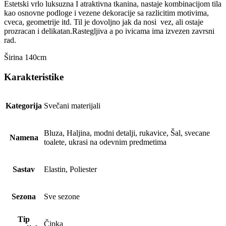
Estetski vrlo luksuzna I atraktivna tkanina, nastaje kombinacijom tila
kao osnovne podloge i vezene dekoracije sa razlicitim motivima,
cveca, geometrije itd. Til je dovoljno jak da nosi vez, ali ostaje
prozracan i delikatan.Rastegljiva a po ivicama ima izvezen zavrsni
rad.
Širina 140cm
Karakteristike
Kategorija
Svečani materijali
Bluza, Haljina, modni detalji, rukavice, Šal, svecane
Namena
toalete, ukrasi na odevnim predmetima
Sastav
Elastin, Poliester
Sezona
Sve sezone
Tip
Čipka