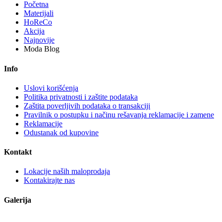
Početna
Materijali
HoReCo
Akcija
Najnovije
Moda Blog
Info
Uslovi korišćenja
Politika privatnosti i zaštite podataka
Zaštita poverljivih podataka o transakciji
Pravilnik o postupku i načinu rešavanja reklamacije i zamene
Reklamacije
Odustanak od kupovine
Kontakt
Lokacije naših maloprodaja
Kontakirajte nas
Galerija