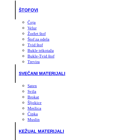
ŠTOFOVI
Čoja
Velur
Žoržet štof
Štof za odela
Tvid štof
Bukle trikotaža
Bukle-Tvid štof
Trevira
SVEČANI MATERIJALI
Saten
Svila
Brokat
Šljokice
Mrežica
Čipka
Muslin
KEŽUAL MATERIJALI