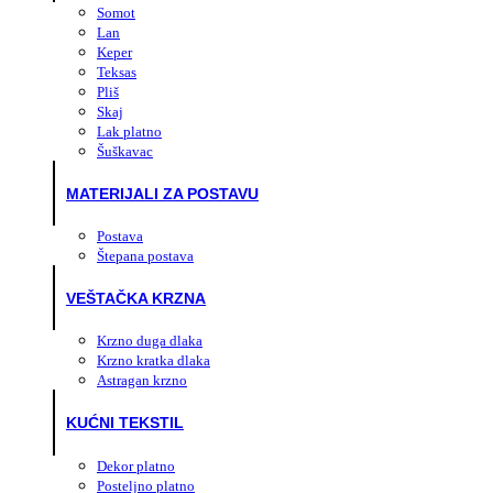
Somot
Lan
Keper
Teksas
Pliš
Skaj
Lak platno
Šuškavac
MATERIJALI ZA POSTAVU
Postava
Štepana postava
VEŠTAČKA KRZNA
Krzno duga dlaka
Krzno kratka dlaka
Astragan krzno
KUĆNI TEKSTIL
Dekor platno
Posteljno platno