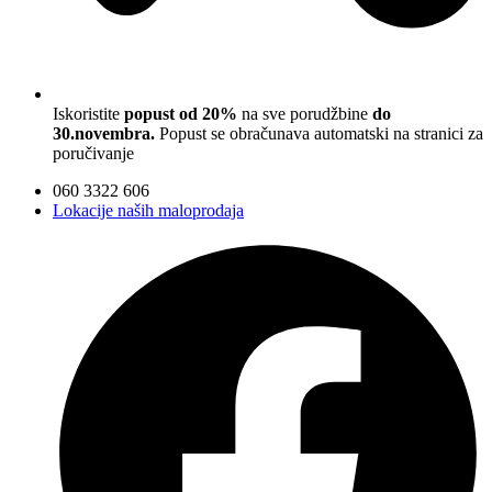
Iskoristite
popust od 20%
na sve porudžbine
do
30.novembra.
Popust se obračunava automatski na stranici za
poručivanje
060 3322 606
Lokacije naših maloprodaja