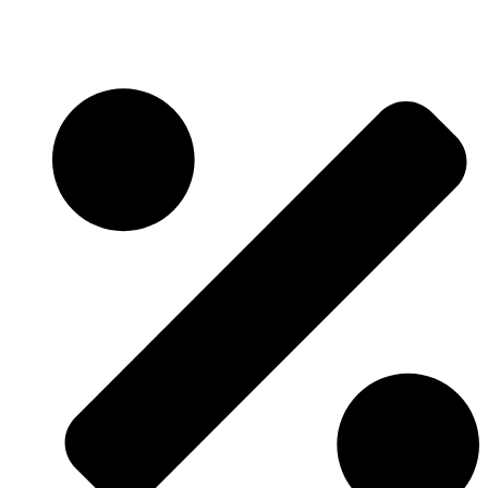
Skočite
na
sadržaj