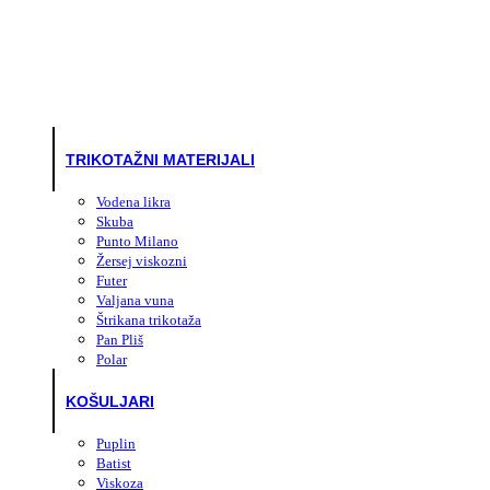
TRIKOTAŽNI MATERIJALI
Vodena likra
Skuba
Punto Milano
Žersej viskozni
Futer
Valjana vuna
Štrikana trikotaža
Pan Pliš
Polar
KOŠULJARI
Puplin
Batist
Viskoza