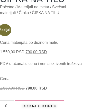
Početna
/
Materijali na metar
/
Svečani
materijali
/
Čipka
/ ČIPKA NA TILU
Akcija!
Cena materijala po dužnom metru:
1.550,00
RSD
790,00
RSD
PDV uračunat u cenu i nema skrivenih troškova
Cena:
1.550,00
RSD
790,00
RSD
DODAJ U KORPU