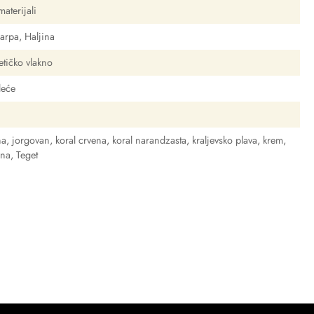
aterijali
arpa, Haljina
etičko vlakno
leće
na
,
jorgovan
,
koral crvena
,
koral narandzasta
,
kraljevsko plava
,
krem
,
ena
,
Teget