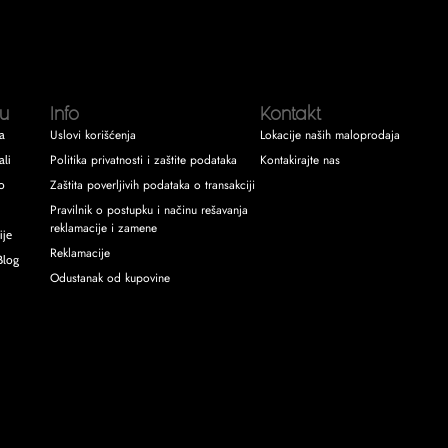
u
Info
Kontakt
Uslovi korišćenja
Lokacije naših maloprodaja
a
Politika privatnosti i zaštite podataka
Kontakirajte nas
ali
Zaštita poverljivih podataka o transakciji
o
Pravilnik o postupku i načinu rešavanja
reklamacije i zamene
ije
Reklamacije
Blog
Odustanak od kupovine