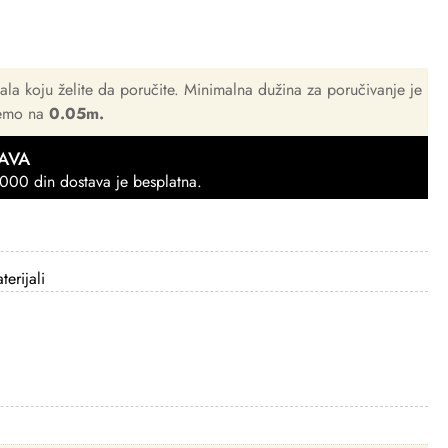
jala koju želite da poručite. Minimalna dužina za poručivanje je
čemo na
0.05m.
AVA
000 din dostava je besplatna.
erijali