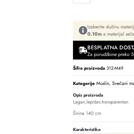
Izaberite dužinu materi
0.10m
a materijal se
BESPLATNA DOST
Za porudžbine preko 5
Šifra proizvoda
312-M49
Muslin
Svečani mat
Kategorije
,
Opis proizvoda
Lagan,lepršav,transparentan
Širina 140 cm
Karakteristike