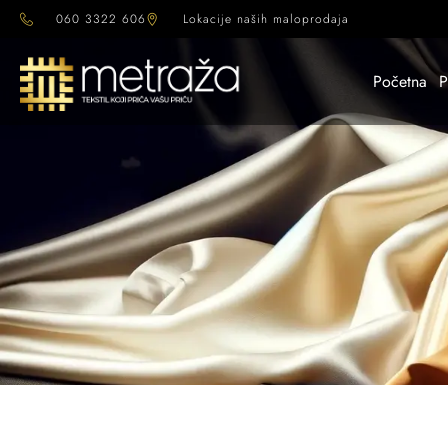
060 3322 606
Lokacije naših maloprodaja
Početna
P