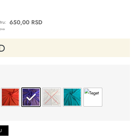
650,00
RSD
ru:
kova
D
U