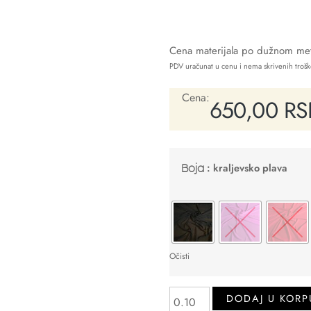
Cena materijala po dužnom met
PDV uračunat u cenu i nema skrivenih troš
Cena:
650,00
RS
: kraljevsko plava
Boja
Očisti
DODAJ U KORP