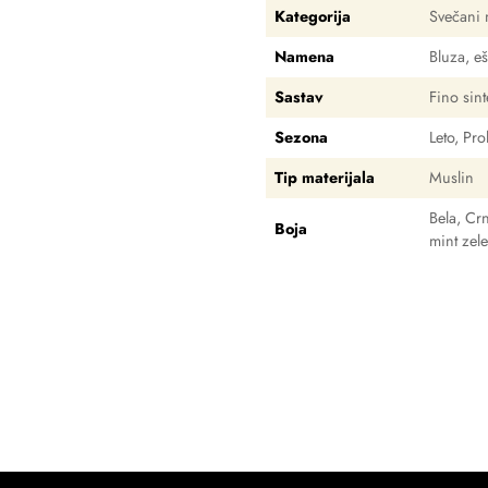
Kategorija
Svečani m
Namena
Bluza, eš
Sastav
Fino sint
Sezona
Leto, Pro
Tip materijala
Muslin
Bela
,
Cr
Boja
mint zel