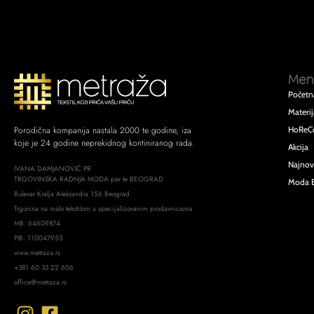
Men
Početn
Materij
HoReC
Porodična kompanija nastala 2000 te godine, iza
koje je 24 godine neprekidnog kontiniranog rada.
Akcija
Najnov
IVANA DAMJANOVIĆ PR
TRGOVINSKA RADNJA MODA per te BEOGRAD
Moda 
Bulevar Kralja Aleksandra 156 Beograd
Trgovina na malo tekstilom u specijalizovanim prodavnicama
MB: 64609874
PIB: 110047955
www.metraza.rs
+381 60 33 22 606
office@metraza.rs