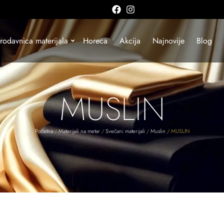
rodavnica materijala
Horeca
Akcija
Najnovije
Blog
MUSLIN
Početna
/
Materijali na metar
/
Svečani materijali
/
Muslin
/ MUSLIN