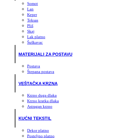
Somot
Lan
Keper
Teksas
Pliš
Skaj
Lak platno
Šuškavac
MATERIJALI ZA POSTAVU
Postava
Štepana postava
VEŠTAČKA KRZNA
Krzno duga dlaka
Krzno kratka dlaka
Astragan krzno
KUĆNI TEKSTIL
Dekor platno
Posteljno platno