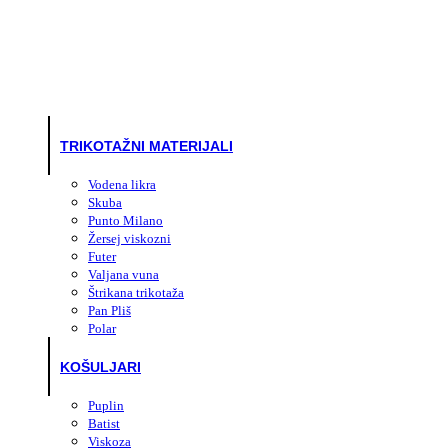
TRIKOTAŽNI MATERIJALI
Vodena likra
Skuba
Punto Milano
Žersej viskozni
Futer
Valjana vuna
Štrikana trikotaža
Pan Pliš
Polar
KOŠULJARI
Puplin
Batist
Viskoza