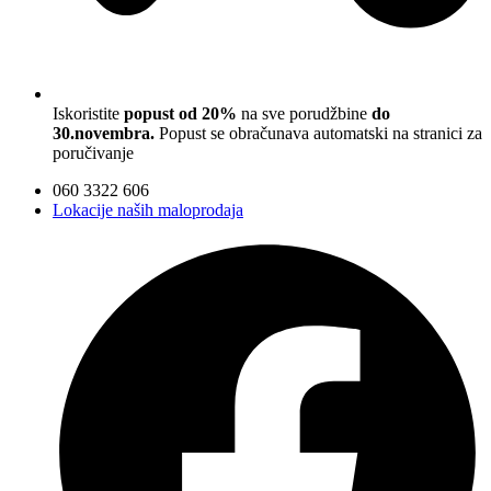
Iskoristite
popust od 20%
na sve porudžbine
do
30.novembra.
Popust se obračunava automatski na stranici za
poručivanje
060 3322 606
Lokacije naših maloprodaja