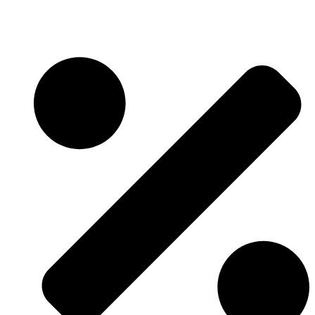
Skočite
na
sadržaj