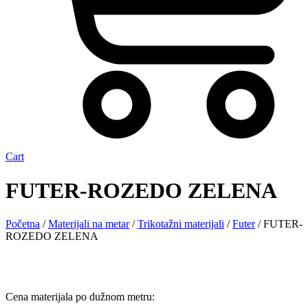
Cart
FUTER-ROZEDO ZELENA
Početna
/
Materijali na metar
/
Trikotažni materijali
/
Futer
/ FUTER-
ROZEDO ZELENA
Cena materijala po dužnom metru: