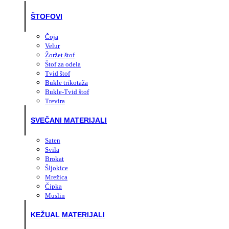
ŠTOFOVI
Čoja
Velur
Žoržet štof
Štof za odela
Tvid štof
Bukle trikotaža
Bukle-Tvid štof
Trevira
SVEČANI MATERIJALI
Saten
Svila
Brokat
Šljokice
Mrežica
Čipka
Muslin
KEŽUAL MATERIJALI