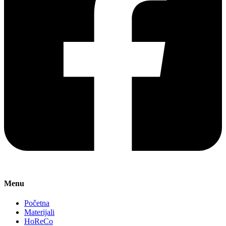
Menu
Početna
Materijali
HoReCo