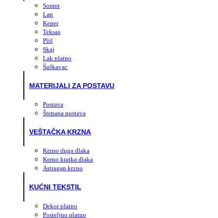
Somot
Lan
Keper
Teksas
Pliš
Skaj
Lak platno
Šuškavac
MATERIJALI ZA POSTAVU
Postava
Štepana postava
VEŠTAČKA KRZNA
Krzno duga dlaka
Krzno kratka dlaka
Astragan krzno
KUĆNI TEKSTIL
Dekor platno
Posteljno platno