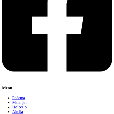
Menu
Početna
Materijali
HoReCo
Akcija