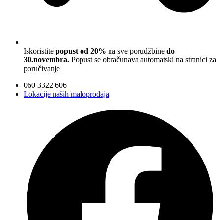
Iskoristite
popust od 20%
na sve porudžbine
do
30.novembra.
Popust se obračunava automatski na stranici za
poručivanje
060 3322 606
Lokacije naših maloprodaja