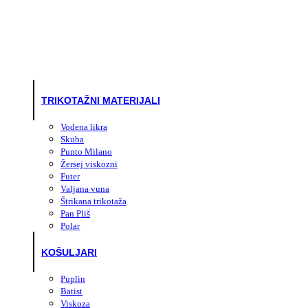
TRIKOTAŽNI MATERIJALI
Vodena likra
Skuba
Punto Milano
Žersej viskozni
Futer
Valjana vuna
Štrikana trikotaža
Pan Pliš
Polar
KOŠULJARI
Puplin
Batist
Viskoza