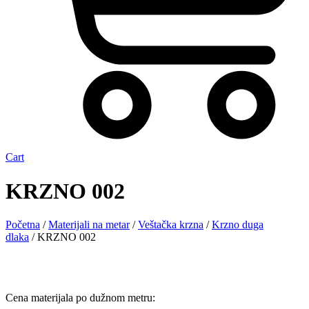
Cart
KRZNO 002
Početna
/
Materijali na metar
/
Veštačka krzna
/
Krzno duga
dlaka
/ KRZNO 002
Cena materijala po dužnom metru: