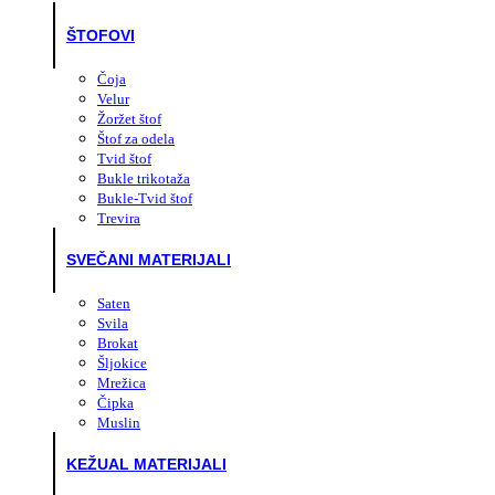
ŠTOFOVI
Čoja
Velur
Žoržet štof
Štof za odela
Tvid štof
Bukle trikotaža
Bukle-Tvid štof
Trevira
SVEČANI MATERIJALI
Saten
Svila
Brokat
Šljokice
Mrežica
Čipka
Muslin
KEŽUAL MATERIJALI