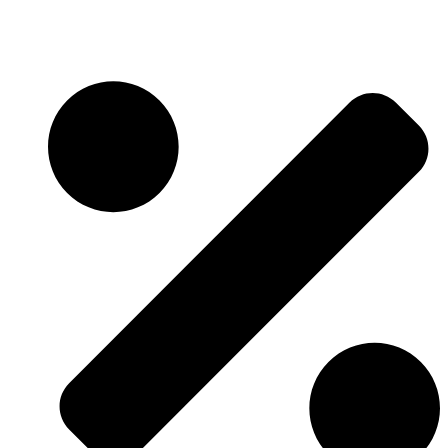
Skočite
na
sadržaj