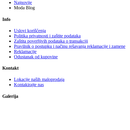
Najnovije
Moda Blog
Info
Uslovi korišćenja
Politika privatnosti i zaštite podataka
Zaštita poverljivih podataka o transakciji
Pravilnik o postupku i načinu rešavanja reklamacije i zamene
Reklamacije
Odustanak od kupovine
Kontakt
Lokacije naših maloprodaja
Kontakirajte nas
Galerija