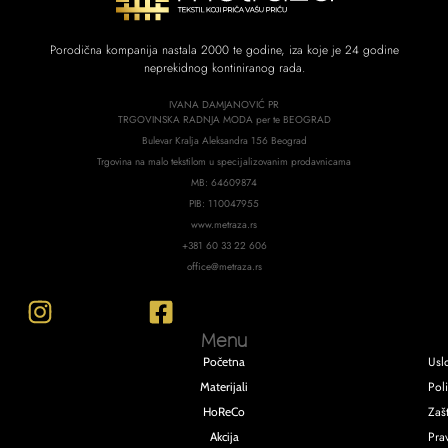
Porodična kompanija nastala 2000 te godine, iza koje je 24 godine
neprekidnog kontiniranog rada.
IVANA DAMJANOVIĆ PR
TRGOVINSKA RADNJA MODA per te BEOGRAD
Bulevar Kralja Aleksandra 156 Beograd
Trgovina na malo tekstilom u specijalizovanim prodavnicama
MB: 64609874
PIB: 110047955
www.metraza.rs
+381 60 33 22 606
office@metraza.rs
Menu
Usl
Početna
Poli
Materijali
Zašt
HoReCo
Pra
Akcija