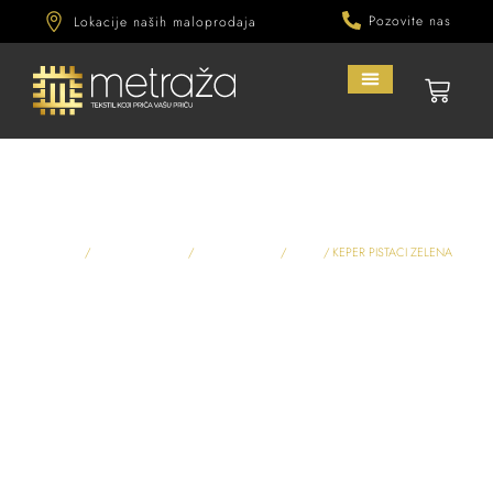
Pozovite nas
Lokacije naših maloprodaja
KEPER PISTACI ZELENA
Početna
/
Materijali na metar
/
Kežual materijali
/
Keper
/ KEPER PISTACI ZELENA