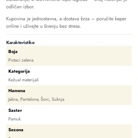
odličan izbor.
Kupovina je jednostavna, a dostava brza – poručite keper
online i uživajte u šivenju bez stresa.
Karakteristike
Boja
Pistaci zelena
Kategorija
Kežual materijali
Namena
Jakna, Pantalone, Šorc, Suknja
Sastav
Pamuk
Sezona