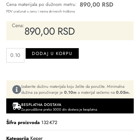
890,00
RSD
Cena materijala po dužnom metru:
PDV uračunat u cenu i nema skrivenih troškova
Cena:
890,00
RSD
DODAJ U KORPU
Izaberite dužinu materijala koju želite da poručite. Minimalna
dužina za poručivanje je
0.10m
a materijal sečemo na
0.05m.
BESPLATNA DOSTAVA
Za porudžbine preko 5000 din dostava je besplatna.
Šifra proizvoda
132-K72
Keper
Kategorija