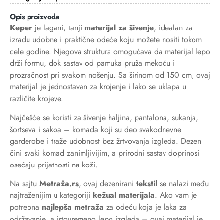
Opis proizvoda
Keper
je lagani, tanji
materijal za šivenje
, idealan za
izradu udobne i praktične odeće koju možete nositi tokom
cele godine. Njegova struktura omogućava da materijal lepo
drži formu, dok sastav od pamuka pruža mekoću i
prozračnost pri svakom nošenju. Sa širinom od 150 cm, ovaj
materijal je jednostavan za krojenje i lako se uklapa u
različite krojeve.
Najčešće se koristi za šivenje haljina, pantalona, sukanja,
šortseva i sakoa – komada koji su deo svakodnevne
garderobe i traže udobnost bez žrtvovanja izgleda. Dezen
čini svaki komad zanimljivijim, a prirodni sastav doprinosi
osećaju prijatnosti na koži.
Na sajtu
Metraža.rs
, ovaj dezenirani
tekstil
se nalazi među
najtraženijim u kategoriji
kežual materijala
. Ako vam je
potrebna
najlepša metraža
za odeću koja je laka za
održavanje, a istovremeno lepo izgleda – ovaj materijal je