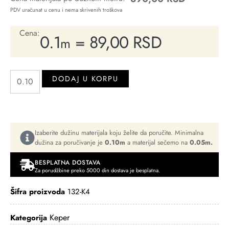
PDV uračunat u cenu i nema skrivenih troškova
Cena:
0.1
=
89,00
RSD
m
DODAJ U KORPU
Izaberite dužinu materijala koju želite da poručite. Minimalna
dužina za poručivanje je
0.10m
a materijal sečemo na
0.05m.
BESPLATNA DOSTAVA
Za porudžbine preko 5000 din dostava je besplatna.
Šifra proizvoda
132-K4
Keper
Kategorija