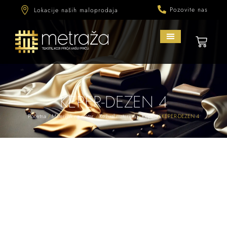
Pozovite nas
Lokacije naših maloprodaja
KEPER-DEZEN 4
Početna
/
Materijali na metar
/
Kežual materijali
/
Keper
/ KEPER-DEZEN 4