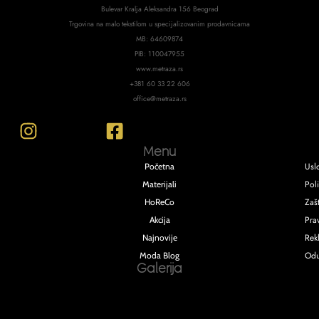
Bulevar Kralja Aleksandra 156 Beograd
Trgovina na malo tekstilom u specijalizovanim prodavnicama
MB: 64609874
PIB: 110047955
www.metraza.rs
+381 60 33 22 606
office@metraza.rs
Menu
Usl
Početna
Poli
Materijali
Zašt
HoReCo
Pra
Akcija
Rek
Najnovije
Odu
Moda Blog
Galerija