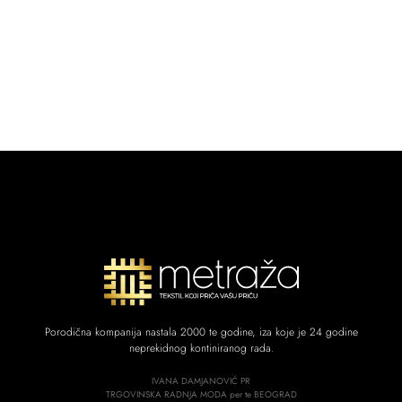
Porodična kompanija nastala 2000 te godine, iza koje je 24 godine
neprekidnog kontiniranog rada.
IVANA DAMJANOVIĆ PR
TRGOVINSKA RADNJA MODA per te BEOGRAD