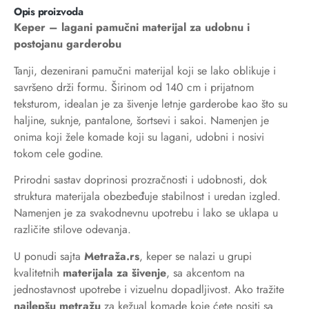
Opis proizvoda
Keper – lagani pamučni materijal za udobnu i
postojanu garderobu
Tanji, dezenirani pamučni materijal koji se lako oblikuje i
savršeno drži formu. Širinom od 140 cm i prijatnom
teksturom, idealan je za šivenje letnje garderobe kao što su
haljine, suknje, pantalone, šortsevi i sakoi. Namenjen je
onima koji žele komade koji su lagani, udobni i nosivi
tokom cele godine.
Prirodni sastav doprinosi prozračnosti i udobnosti, dok
struktura materijala obezbeđuje stabilnost i uredan izgled.
Namenjen je za svakodnevnu upotrebu i lako se uklapa u
različite stilove odevanja.
U ponudi sajta
Metraža.rs
, keper se nalazi u grupi
kvalitetnih
materijala za šivenje
, sa akcentom na
jednostavnost upotrebe i vizuelnu dopadljivost. Ako tražite
najlepšu metražu
za kežual komade koje ćete nositi sa