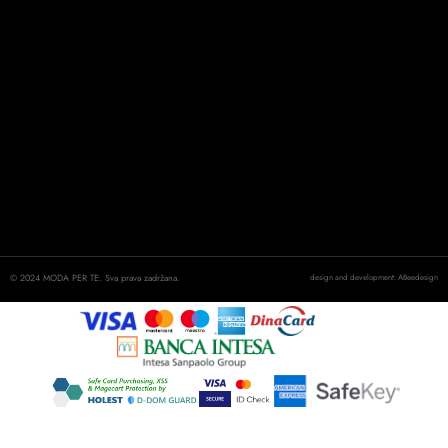
© 2024 MODA PER TE. Sva prava zadržana.
design and development: ABeedesign