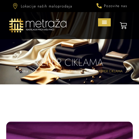
Pozovite nas
Lokacije naših maloprodaja
KEPER CIKLAMA
Početna
/
Materijali na metar
/
Kežual materijali
/
Keper
/ KEPER CIKLAMA