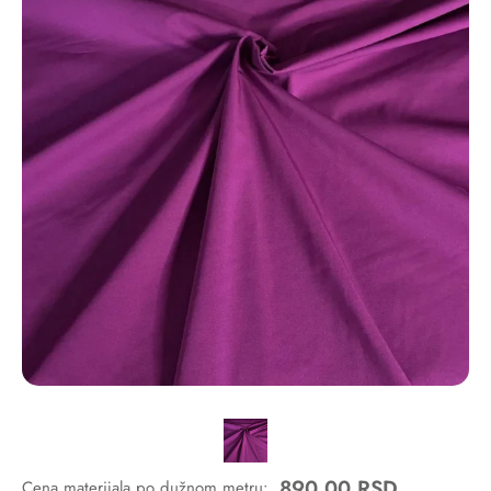
890,00
RSD
Cena materijala po dužnom metru: