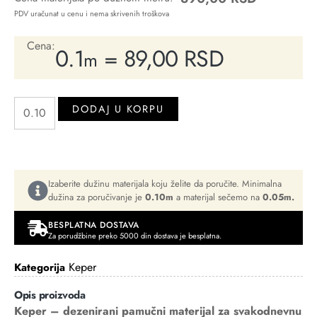
PDV uračunat u cenu i nema skrivenih troškova
Cena:
0.1
=
89,00
RSD
m
DODAJ U KORPU
Izaberite dužinu materijala koju želite da poručite. Minimalna
dužina za poručivanje je
0.10m
a materijal sečemo na
0.05m.
BESPLATNA DOSTAVA
Za porudžbine preko 5000 din dostava je besplatna.
Keper
Kategorija
Opis proizvoda
Keper – dezenirani pamučni materijal za svakodnevnu