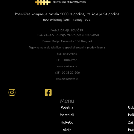
Porodična kompanija nastala 2000 te godine, iza koje je 24 godine
neprekidnog kontiniranog rada.
IVANA DAMJANOVIĆ PR
TRGOVINSKA RADNJA MODA per te BEOGRAD
Bulevar Kralja Aleksandra 156 Beograd
Trgovina na malo tekstilom u specijalizovanim prodavnicama
MB: 64609874
PIB: 110047955
www.metraza.rs
+381 60 33 22 606
office@metraza.rs
Menu
Usl
Početna
Poli
Materijali
Zašt
HoReCo
Pra
Akcija