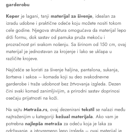
garderobu
Keper
je lagani, tanji
materijal za šivenje
, idealan za
izradu udobne i praktične odeće koju možete nositi tokom
cele godine. Njegova struktura omogućava da materijal lepo
drži formu, dok sastav od pamuka pruža mekoću i
prozračnost pri svakom nošenju. Sa širinom od 150 cm, ovaj
materijal je jednostavan za krojenje i lako se uklapa u
različite krojeve.
Najčešće se koristi za šivenje haljina, pantalona, sukanja,
šortseva i sakoa – komada koji su deo svakodnevne
garderobe i traže udobnost bez žrtvovanja izgleda. Dezen
čini svaki komad zanimljivijim, a prirodni sastav doprinosi
osećaju prijatnosti na koži.
Na sajtu
Metraža.rs
, ovaj dezenirani
tekstil
se nalazi među
najtraženijim u kategoriji
kežual materijala
. Ako vam je
potrebna
najlepša metraža
za odeću koja je laka za
održavanje, a istovremeno lepo izgleda – ovaj materijal je