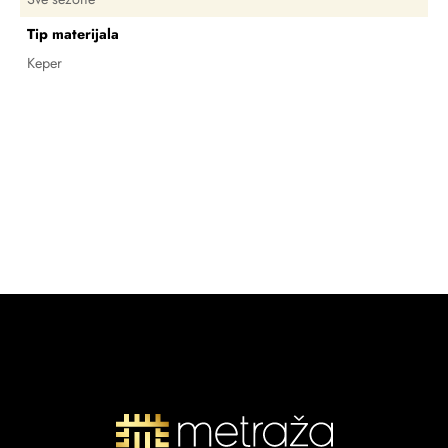
Tip materijala
Keper