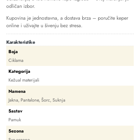
odličan izbor.
Kupovina je jednostavna, a dostava brza – poručite keper
online i uživajte u šivenju bez stresa.
Karakteristike
Boja
Ciklama
Kategorija
Kežual materijali
Namena
Jakna, Pantalone, Šorc, Suknja
Sastav
Pamuk
Sezona
Sve sezone