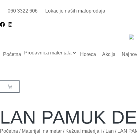
060 3322 606
Lokacije naših maloprodaja
Prodavnica materijala
Početna
Horeca
Akcija
Najnov
LAN PAMUK DE
Početna
/
Materijali na metar
/
Kežual materijali
/
Lan
/ LAN PA