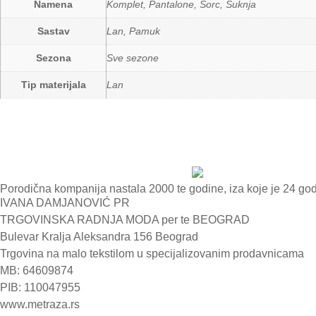
Namena
Komplet, Pantalone, Šorc, Suknja
Sastav
Lan, Pamuk
Sezona
Sve sezone
Tip materijala
Lan
Porodična kompanija nastala 2000 te godine, iza koje je 24 go
IVANA DAMJANOVIĆ PR
TRGOVINSKA RADNJA MODA per te BEOGRAD
Bulevar Kralja Aleksandra 156 Beograd
Trgovina na malo tekstilom u specijalizovanim prodavnicama
MB: 64609874
PIB: 110047955
www.metraza.rs