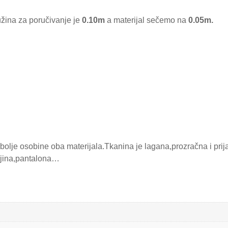
užina za poručivanje je
0.10m
a materijal sečemo na
0.05m.
olje osobine oba materijala.Tkanina je lagana,prozračna i prij
aljina,pantalona…