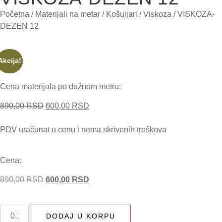
Početna
/
Materijali na metar
/
Košuljari
/
Viskoza
/ VISKOZA-
DEZEN 12
Akcija!
Cena materijala po dužnom metru:
890,00
RSD
600,00
RSD
PDV uračunat u cenu i nema skrivenih troškova
Cena:
890,00
RSD
600,00
RSD
DODAJ U KORPU