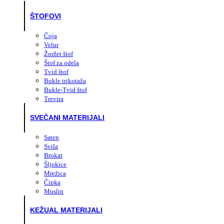
ŠTOFOVI
Čoja
Velur
Žoržet štof
Štof za odela
Tvid štof
Bukle trikotaža
Bukle-Tvid štof
Trevira
SVEČANI MATERIJALI
Saten
Svila
Brokat
Šljokice
Mrežica
Čipka
Muslin
KEŽUAL MATERIJALI