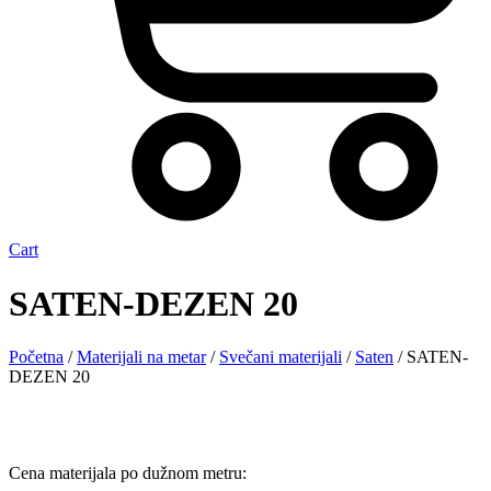
Cart
SATEN-DEZEN 20
Početna
/
Materijali na metar
/
Svečani materijali
/
Saten
/ SATEN-
DEZEN 20
Cena materijala po dužnom metru: