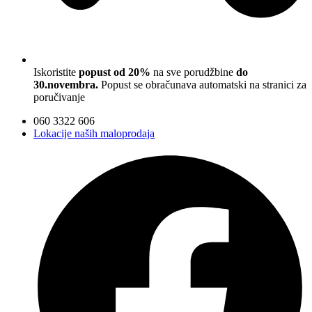
Iskoristite
popust od 20%
na sve porudžbine
do
30.novembra.
Popust se obračunava automatski na stranici za
poručivanje
060 3322 606
Lokacije naših maloprodaja