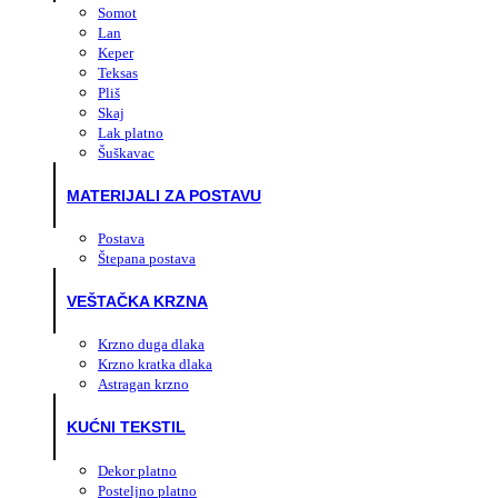
Somot
Lan
Keper
Teksas
Pliš
Skaj
Lak platno
Šuškavac
MATERIJALI ZA POSTAVU
Postava
Štepana postava
VEŠTAČKA KRZNA
Krzno duga dlaka
Krzno kratka dlaka
Astragan krzno
KUĆNI TEKSTIL
Dekor platno
Posteljno platno