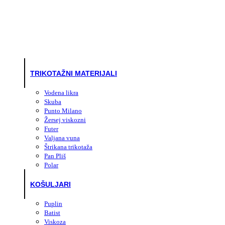
TRIKOTAŽNI MATERIJALI
Vodena likra
Skuba
Punto Milano
Žersej viskozni
Futer
Valjana vuna
Štrikana trikotaža
Pan Pliš
Polar
KOŠULJARI
Puplin
Batist
Viskoza