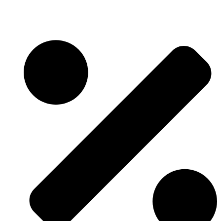
Skočite
na
sadržaj