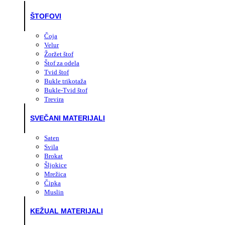
ŠTOFOVI
Čoja
Velur
Žoržet štof
Štof za odela
Tvid štof
Bukle trikotaža
Bukle-Tvid štof
Trevira
SVEČANI MATERIJALI
Saten
Svila
Brokat
Šljokice
Mrežica
Čipka
Muslin
KEŽUAL MATERIJALI