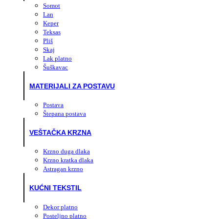
Somot
Lan
Keper
Teksas
Pliš
Skaj
Lak platno
Šuškavac
MATERIJALI ZA POSTAVU
Postava
Štepana postava
VEŠTAČKA KRZNA
Krzno duga dlaka
Krzno kratka dlaka
Astragan krzno
KUĆNI TEKSTIL
Dekor platno
Posteljno platno