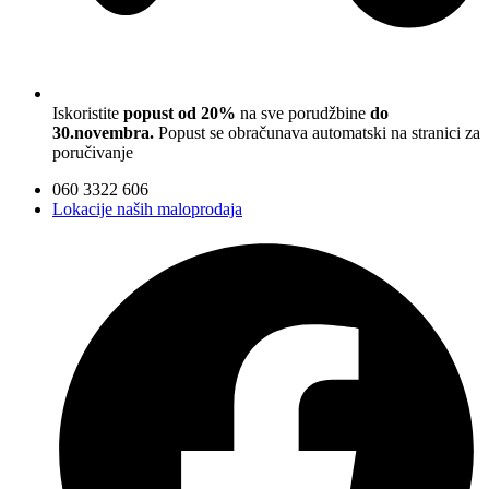
Iskoristite
popust od 20%
na sve porudžbine
do
30.novembra.
Popust se obračunava automatski na stranici za
poručivanje
060 3322 606
Lokacije naših maloprodaja