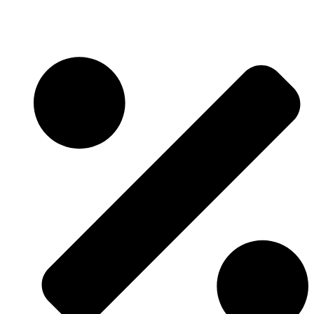
Skočite
na
sadržaj