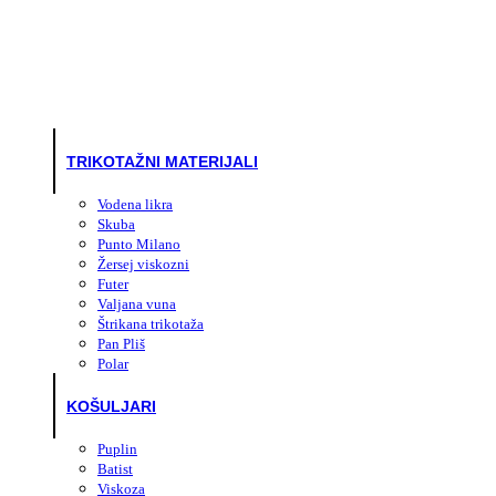
TRIKOTAŽNI MATERIJALI
Vodena likra
Skuba
Punto Milano
Žersej viskozni
Futer
Valjana vuna
Štrikana trikotaža
Pan Pliš
Polar
KOŠULJARI
Puplin
Batist
Viskoza