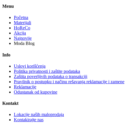
Menu
Početna
Materijali
HoReCo
Akcija
Najnovije
Moda Blog
Info
Uslovi korišćenja
Politika privatnosti i zaštite podataka
Zaštita poverljivih podataka o transakciji
Pravilnik o postupku i načinu rešavanja reklamacije i zamene
Reklamacije
Odustanak od kupovine
Kontakt
Lokacije naših maloprodaja
Kontakirajte nas