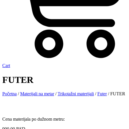
Cart
FUTER
Početna
/
Materijali na metar
/
Trikotažni materijali
/
Futer
/ FUTER
Cena materijala po dužnom metru:
900,00
RSD