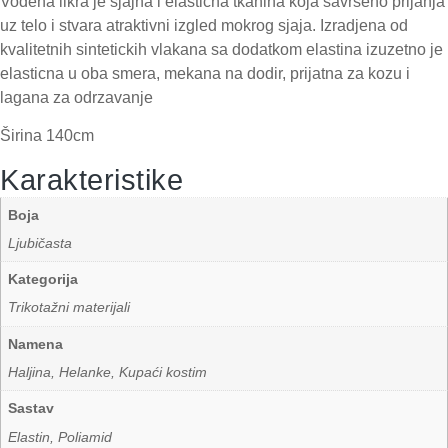
Vodena likra je sjajna i elasticna tkanina koja savrseno prijanja
uz telo i stvara atraktivni izgled mokrog sjaja. Izradjena od
kvalitetnih sintetickih vlakana sa dodatkom elastina izuzetno je
elasticna u oba smera, mekana na dodir, prijatna za kozu i
lagana za odrzavanje
Širina 140cm
Karakteristike
Boja
Ljubičasta
Kategorija
Trikotažni materijali
Namena
Haljina, Helanke, Kupaći kostim
Sastav
Elastin, Poliamid