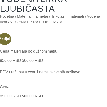
LJUBIČASTA
Početna
/
Materijali na metar
/
Trikotažni materijali
/
Vodena
likra
/ VODENA LIKRA LJUBIČASTA
Akcija!
Cena materijala po dužnom metru:
850,00
RSD
500,00
RSD
PDV uračunat u cenu i nema skrivenih troškova
Cena:
850,00
RSD
500,00
RSD