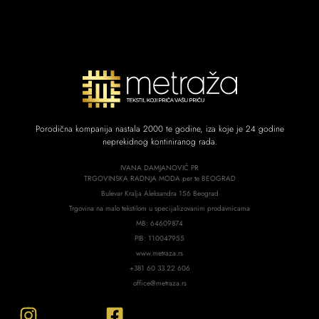
Porodična kompanija nastala 2000 te godine, iza koje je 24 godine
neprekidnog kontiniranog rada.
IVANA DAMJANOVIĆ PR
TRGOVINSKA RADNJA MODA per te BEOGRAD
Bulevar Kralja Aleksandra 156 Beograd
Trgovina na malo tekstilom u specijalizovanim prodavnicama
MB: 64609874
PIB: 110047955
www.metraza.rs
+381 60 33 22 606
office@metraza.rs