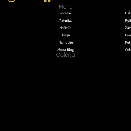
Menu
Usl
Početna
Poli
Materijali
Zašt
HoReCo
Pra
Akcija
Rek
Najnovije
Odu
Moda Blog
Galerija