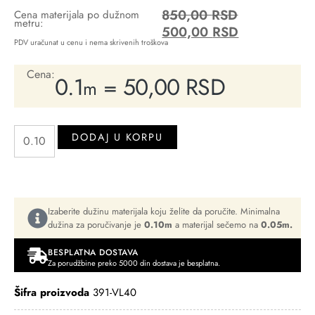
850,00
RSD
Cena materijala po dužnom
metru:
500,00
RSD
PDV uračunat u cenu i nema skrivenih troškova
Cena:
0.1
=
50,00
RSD
m
DODAJ U KORPU
Izaberite dužinu materijala koju želite da poručite. Minimalna
dužina za poručivanje je
0.10m
a materijal sečemo na
0.05m.
BESPLATNA DOSTAVA
Za porudžbine preko 5000 din dostava je besplatna.
Šifra proizvoda
391-VL40