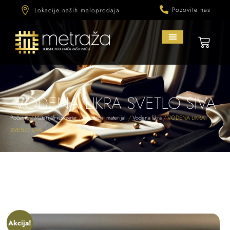
Pozovite nas
Lokacije naših maloprodaja
VODENA LIKRA SVETLO SIVA
Početna
/
Materijali na metar
/
Trikotažni materijali
/
Vodena likra
/ VODENA LIKRA
SVETLO SIVA
Akcija!