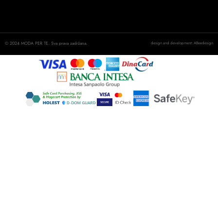
© 2024 MODA PER TE. Sva prava zadržana.
design and development: ABeedesign