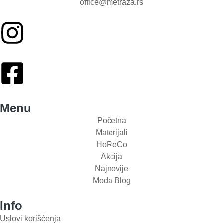
office@metraza.rs
Menu
Početna
Materijali
HoReCo
Akcija
Najnovije
Moda Blog
Info
Uslovi korišćenja