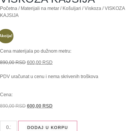
Početna
/
Materijali na metar
/
Košuljari
/
Viskoza
/ VISKOZA
KAJSIJA
Akcija!
Cena materijala po dužnom metru:
890,00
RSD
600,00
RSD
PDV uračunat u cenu i nema skrivenih troškova
Cena:
890,00
RSD
600,00
RSD
DODAJ U KORPU