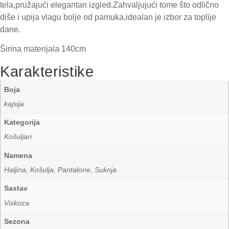
tela,pružajući elegantan izgled.Zahvaljujući tome što odlično
diše i upija vlagu bolje od pamuka,idealan je izbor za toplije
dane.
Širina materijala 140cm
Karakteristike
Boja
kajsija
Kategorija
Košuljari
Namena
Haljina, Košulja, Pantalone, Suknja
Sastav
Viskoza
Sezona