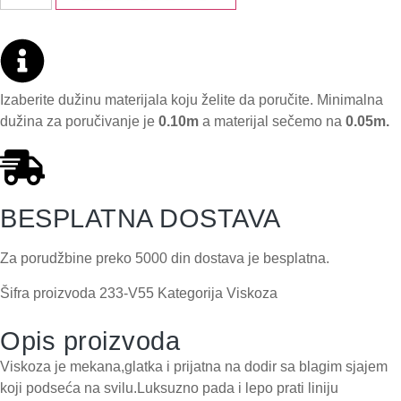
Izaberite dužinu materijala koju želite da poručite. Minimalna
dužina za poručivanje je
0.10m
a materijal sečemo na
0.05m.
BESPLATNA DOSTAVA
Za porudžbine preko 5000 din dostava je besplatna.
Šifra proizvoda
233-V55
Kategorija
Viskoza
Opis proizvoda
Viskoza je mekana,glatka i prijatna na dodir sa blagim sjajem
koji podseća na svilu.Luksuzno pada i lepo prati liniju